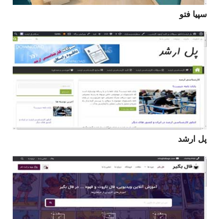
سپیا فتو
پل ارشد