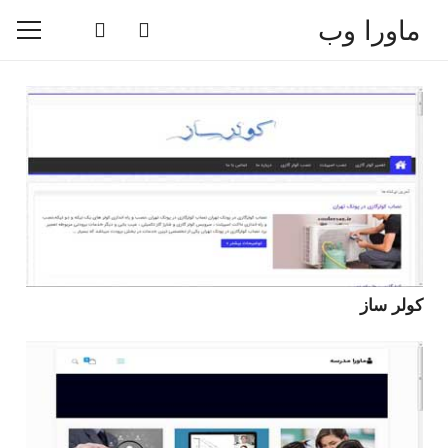
ماورا وب
کولر ساز