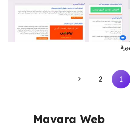
بور3
2
1
Mavara Web